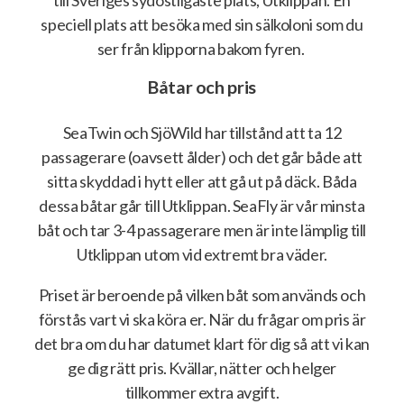
till Sveriges sydostligaste plats, Utklippan. En
speciell plats att besöka med sin sälkoloni som du
ser från klipporna bakom fyren.
Båtar och pris
SeaTwin och SjöWild har tillstånd att ta 12
passagerare (oavsett ålder) och det går både att
sitta skyddad i hytt eller att gå ut på däck. Båda
dessa båtar går till Utklippan. SeaFly är vår minsta
båt och tar 3-4 passagerare men är inte lämplig till
Utklippan utom vid extremt bra väder.
Priset är beroende på vilken båt som används och
förstås vart vi ska köra er. När du frågar om pris är
det bra om du har datumet klart för dig så att vi kan
ge dig rätt pris. Kvällar, nätter och helger
tillkommer extra avgift.